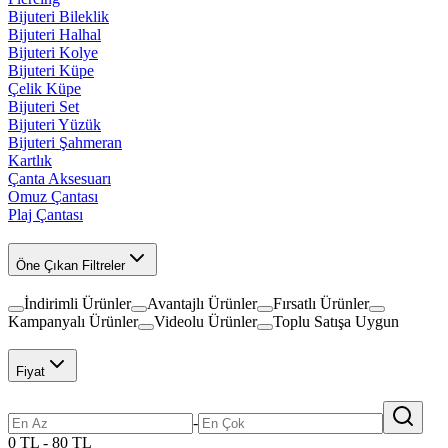
Bijuteri Bileklik
Bijuteri Halhal
Bijuteri Kolye
Bijuteri Küpe
Çelik Küpe
Bijuteri Set
Bijuteri Yüzük
Bijuteri Şahmeran
Kartlık
Çanta Aksesuarı
Omuz Çantası
Plaj Çantası
Öne Çıkan Filtreler
İndirimli Ürünler
Avantajlı Ürünler
Fırsatlı Ürünler
Kampanyalı Ürünler
Videolu Ürünler
Toplu Satışa Uygun
Fiyat
-
0 TL - 80 TL