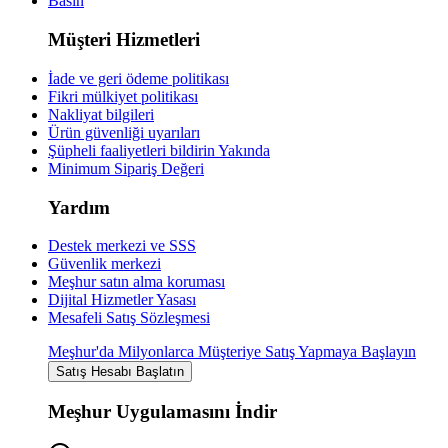
Basın
Müşteri Hizmetleri
İade ve geri ödeme politikası
Fikri mülkiyet politikası
Nakliyat bilgileri
Ürün güvenliği uyarıları
Şüpheli faaliyetleri bildirin
Yakında
Minimum Sipariş Değeri
Yardım
Destek merkezi ve SSS
Güvenlik merkezi
Meşhur satın alma koruması
Dijital Hizmetler Yasası
Mesafeli Satış Sözleşmesi
Meşhur'da Milyonlarca Müşteriye Satış Yapmaya Başlayın
Satış Hesabı Başlatın
Meşhur Uygulamasını İndir