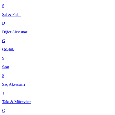
Ş
Şal & Fular
D
Diğer Aksesuar
G
Gözlük
S
Saat
S
Saç Aksesuarı
T
Takı & Mücevher
Ç