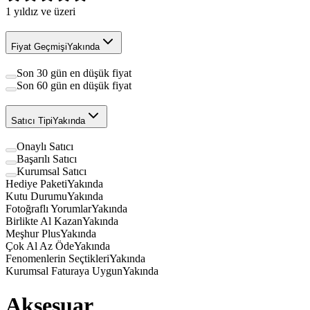
1
yıldız ve üzeri
Fiyat Geçmişi
Yakında
Son 30 gün en düşük fiyat
Son 60 gün en düşük fiyat
Satıcı Tipi
Yakında
Onaylı Satıcı
Başarılı Satıcı
Kurumsal Satıcı
Hediye Paketi
Yakında
Kutu Durumu
Yakında
Fotoğraflı Yorumlar
Yakında
Birlikte Al Kazan
Yakında
Meşhur Plus
Yakında
Çok Al Az Öde
Yakında
Fenomenlerin Seçtikleri
Yakında
Kurumsal Faturaya Uygun
Yakında
Aksesuar