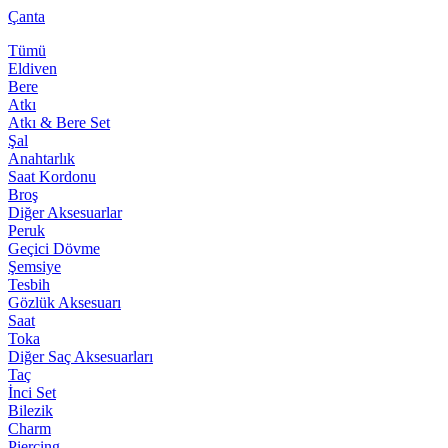
Çanta
Tümü
Eldiven
Bere
Atkı
Atkı & Bere Set
Şal
Anahtarlık
Saat Kordonu
Broş
Diğer Aksesuarlar
Peruk
Geçici Dövme
Şemsiye
Tesbih
Gözlük Aksesuarı
Saat
Toka
Diğer Saç Aksesuarları
Taç
İnci Set
Bilezik
Charm
Piercing