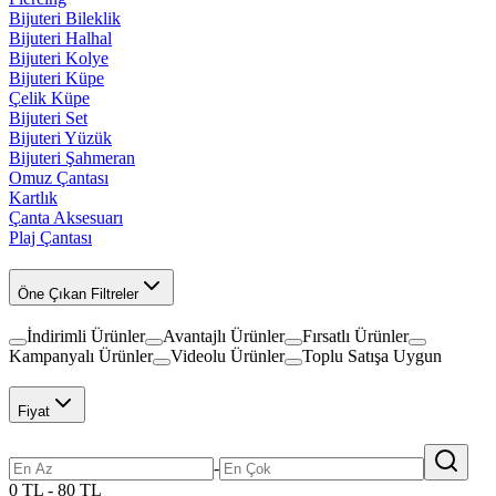
Bijuteri Bileklik
Bijuteri Halhal
Bijuteri Kolye
Bijuteri Küpe
Çelik Küpe
Bijuteri Set
Bijuteri Yüzük
Bijuteri Şahmeran
Omuz Çantası
Kartlık
Çanta Aksesuarı
Plaj Çantası
Öne Çıkan Filtreler
İndirimli Ürünler
Avantajlı Ürünler
Fırsatlı Ürünler
Kampanyalı Ürünler
Videolu Ürünler
Toplu Satışa Uygun
Fiyat
-
0 TL - 80 TL