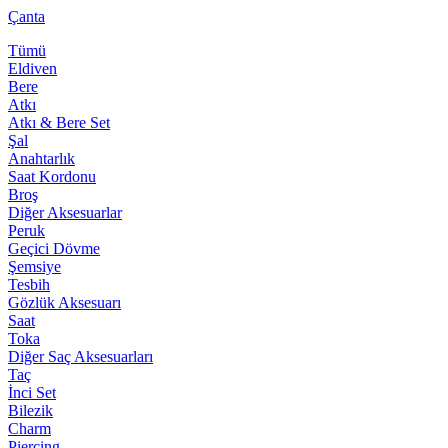
Çanta
Tümü
Eldiven
Bere
Atkı
Atkı & Bere Set
Şal
Anahtarlık
Saat Kordonu
Broş
Diğer Aksesuarlar
Peruk
Geçici Dövme
Şemsiye
Tesbih
Gözlük Aksesuarı
Saat
Toka
Diğer Saç Aksesuarları
Taç
İnci Set
Bilezik
Charm
Piercing