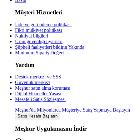
Basın
Müşteri Hizmetleri
İade ve geri ödeme politikası
Fikri mülkiyet politikası
Nakliyat bilgileri
Ürün güvenliği uyarıları
Şüpheli faaliyetleri bildirin
Yakında
Minimum Sipariş Değeri
Yardım
Destek merkezi ve SSS
Güvenlik merkezi
Meşhur satın alma koruması
Dijital Hizmetler Yasası
Mesafeli Satış Sözleşmesi
Meşhur'da Milyonlarca Müşteriye Satış Yapmaya Başlayın
Satış Hesabı Başlatın
Meşhur Uygulamasını İndir