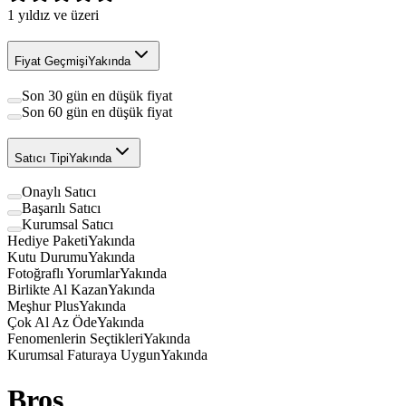
1
yıldız ve üzeri
Fiyat Geçmişi
Yakında
Son 30 gün en düşük fiyat
Son 60 gün en düşük fiyat
Satıcı Tipi
Yakında
Onaylı Satıcı
Başarılı Satıcı
Kurumsal Satıcı
Hediye Paketi
Yakında
Kutu Durumu
Yakında
Fotoğraflı Yorumlar
Yakında
Birlikte Al Kazan
Yakında
Meşhur Plus
Yakında
Çok Al Az Öde
Yakında
Fenomenlerin Seçtikleri
Yakında
Kurumsal Faturaya Uygun
Yakında
Broş