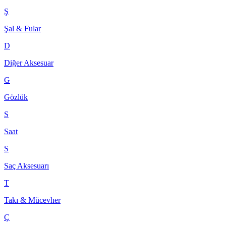
Ş
Şal & Fular
D
Diğer Aksesuar
G
Gözlük
S
Saat
S
Saç Aksesuarı
T
Takı & Mücevher
Ç