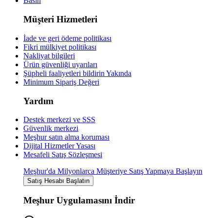
Basın
Müşteri Hizmetleri
İade ve geri ödeme politikası
Fikri mülkiyet politikası
Nakliyat bilgileri
Ürün güvenliği uyarıları
Şüpheli faaliyetleri bildirin
Yakında
Minimum Sipariş Değeri
Yardım
Destek merkezi ve SSS
Güvenlik merkezi
Meşhur satın alma koruması
Dijital Hizmetler Yasası
Mesafeli Satış Sözleşmesi
Meşhur'da Milyonlarca Müşteriye Satış Yapmaya Başlayın
Satış Hesabı Başlatın
Meşhur Uygulamasını İndir