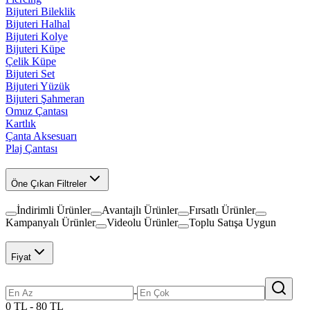
Bijuteri Bileklik
Bijuteri Halhal
Bijuteri Kolye
Bijuteri Küpe
Çelik Küpe
Bijuteri Set
Bijuteri Yüzük
Bijuteri Şahmeran
Omuz Çantası
Kartlık
Çanta Aksesuarı
Plaj Çantası
Öne Çıkan Filtreler
İndirimli Ürünler
Avantajlı Ürünler
Fırsatlı Ürünler
Kampanyalı Ürünler
Videolu Ürünler
Toplu Satışa Uygun
Fiyat
-
0 TL - 80 TL