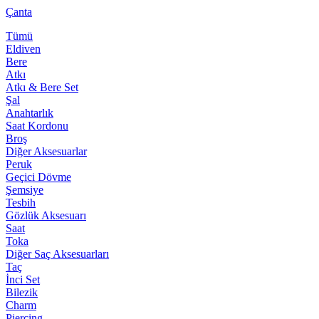
Çanta
Tümü
Eldiven
Bere
Atkı
Atkı & Bere Set
Şal
Anahtarlık
Saat Kordonu
Broş
Diğer Aksesuarlar
Peruk
Geçici Dövme
Şemsiye
Tesbih
Gözlük Aksesuarı
Saat
Toka
Diğer Saç Aksesuarları
Taç
İnci Set
Bilezik
Charm
Piercing