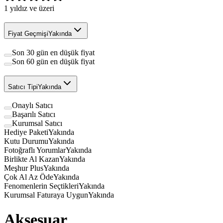
1
yıldız ve üzeri
Fiyat Geçmişi
Yakında
Son 30 gün en düşük fiyat
Son 60 gün en düşük fiyat
Satıcı Tipi
Yakında
Onaylı Satıcı
Başarılı Satıcı
Kurumsal Satıcı
Hediye Paketi
Yakında
Kutu Durumu
Yakında
Fotoğraflı Yorumlar
Yakında
Birlikte Al Kazan
Yakında
Meşhur Plus
Yakında
Çok Al Az Öde
Yakında
Fenomenlerin Seçtikleri
Yakında
Kurumsal Faturaya Uygun
Yakında
Aksesuar