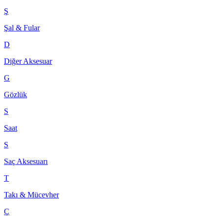
Ş
Şal & Fular
D
Diğer Aksesuar
G
Gözlük
S
Saat
S
Saç Aksesuarı
T
Takı & Mücevher
Ç