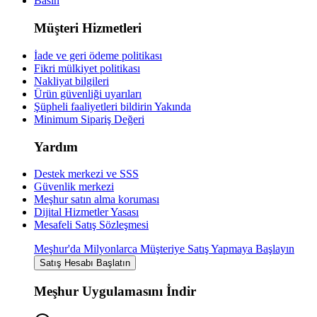
Basın
Müşteri Hizmetleri
İade ve geri ödeme politikası
Fikri mülkiyet politikası
Nakliyat bilgileri
Ürün güvenliği uyarıları
Şüpheli faaliyetleri bildirin
Yakında
Minimum Sipariş Değeri
Yardım
Destek merkezi ve SSS
Güvenlik merkezi
Meşhur satın alma koruması
Dijital Hizmetler Yasası
Mesafeli Satış Sözleşmesi
Meşhur'da Milyonlarca Müşteriye Satış Yapmaya Başlayın
Satış Hesabı Başlatın
Meşhur Uygulamasını İndir