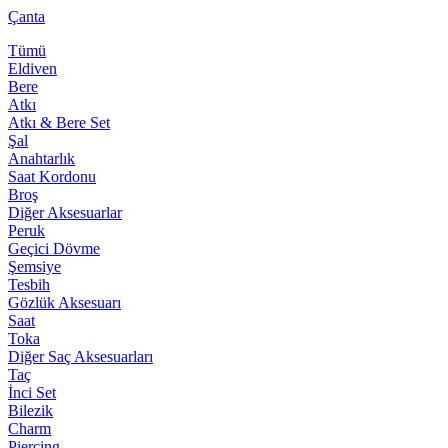
Çanta
Tümü
Eldiven
Bere
Atkı
Atkı & Bere Set
Şal
Anahtarlık
Saat Kordonu
Broş
Diğer Aksesuarlar
Peruk
Geçici Dövme
Şemsiye
Tesbih
Gözlük Aksesuarı
Saat
Toka
Diğer Saç Aksesuarları
Taç
İnci Set
Bilezik
Charm
Piercing