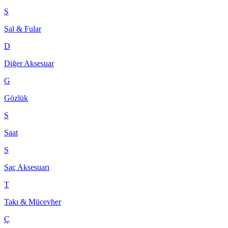
Ş
Şal & Fular
D
Diğer Aksesuar
G
Gözlük
S
Saat
S
Saç Aksesuarı
T
Takı & Mücevher
Ç