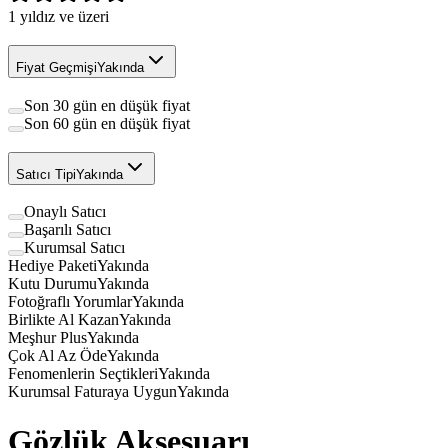
1
yıldız ve üzeri
Fiyat Geçmişi
Yakında
Son 30 gün en düşük fiyat
Son 60 gün en düşük fiyat
Satıcı Tipi
Yakında
Onaylı Satıcı
Başarılı Satıcı
Kurumsal Satıcı
Hediye Paketi
Yakında
Kutu Durumu
Yakında
Fotoğraflı Yorumlar
Yakında
Birlikte Al Kazan
Yakında
Meşhur Plus
Yakında
Çok Al Az Öde
Yakında
Fenomenlerin Seçtikleri
Yakında
Kurumsal Faturaya Uygun
Yakında
Gözlük Aksesuarı