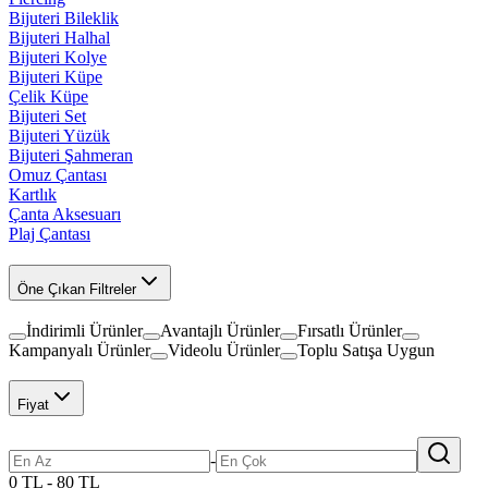
Bijuteri Bileklik
Bijuteri Halhal
Bijuteri Kolye
Bijuteri Küpe
Çelik Küpe
Bijuteri Set
Bijuteri Yüzük
Bijuteri Şahmeran
Omuz Çantası
Kartlık
Çanta Aksesuarı
Plaj Çantası
Öne Çıkan Filtreler
İndirimli Ürünler
Avantajlı Ürünler
Fırsatlı Ürünler
Kampanyalı Ürünler
Videolu Ürünler
Toplu Satışa Uygun
Fiyat
-
0 TL - 80 TL