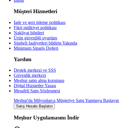
Basın
Müşteri Hizmetleri
İade ve geri ödeme politikası
Fikri mülkiyet politikası
Nakliyat bilgileri
Ürün güvenliği uyarıları
Şüpheli faaliyetleri bildirin
Yakında
Minimum Sipariş Değeri
Yardım
Destek merkezi ve SSS
Güvenlik merkezi
Meşhur satın alma koruması
Dijital Hizmetler Yasası
Mesafeli Satış Sözleşmesi
Meşhur'da Milyonlarca Müşteriye Satış Yapmaya Başlayın
Satış Hesabı Başlatın
Meşhur Uygulamasını İndir