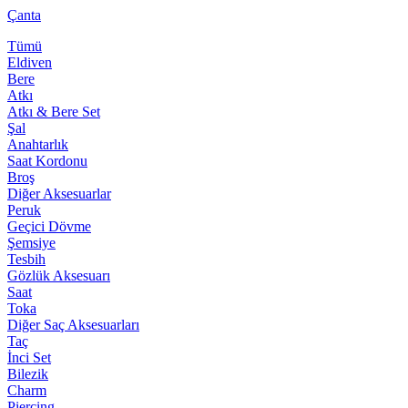
Çanta
Tümü
Eldiven
Bere
Atkı
Atkı & Bere Set
Şal
Anahtarlık
Saat Kordonu
Broş
Diğer Aksesuarlar
Peruk
Geçici Dövme
Şemsiye
Tesbih
Gözlük Aksesuarı
Saat
Toka
Diğer Saç Aksesuarları
Taç
İnci Set
Bilezik
Charm
Piercing