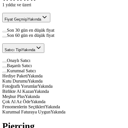
1
yıldız ve üzeri
Fiyat Geçmişi
Yakında
Son 30 gün en düşük fiyat
Son 60 gün en düşük fiyat
Satıcı Tipi
Yakında
Onaylı Satıcı
Başarılı Satıcı
Kurumsal Satıcı
Hediye Paketi
Yakında
Kutu Durumu
Yakında
Fotoğraflı Yorumlar
Yakında
Birlikte Al Kazan
Yakında
Meşhur Plus
Yakında
Çok Al Az Öde
Yakında
Fenomenlerin Seçtikleri
Yakında
Kurumsal Faturaya Uygun
Yakında
Piercing