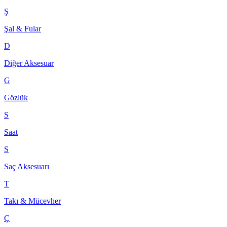
Ş
Şal & Fular
D
Diğer Aksesuar
G
Gözlük
S
Saat
S
Saç Aksesuarı
T
Takı & Mücevher
Ç