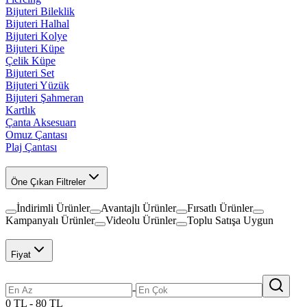
Bijuteri Bileklik
Bijuteri Halhal
Bijuteri Kolye
Bijuteri Küpe
Çelik Küpe
Bijuteri Set
Bijuteri Yüzük
Bijuteri Şahmeran
Kartlık
Çanta Aksesuarı
Omuz Çantası
Plaj Çantası
Öne Çıkan Filtreler
İndirimli Ürünler
Avantajlı Ürünler
Fırsatlı Ürünler
Kampanyalı Ürünler
Videolu Ürünler
Toplu Satışa Uygun
Fiyat
-
0 TL - 80 TL