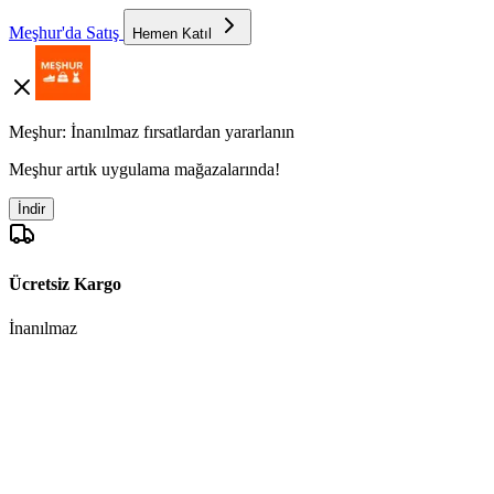
Meşhur'da Satış
Hemen Katıl
Meşhur: İnanılmaz fırsatlardan yararlanın
Meşhur artık uygulama mağazalarında!
İndir
Ücretsiz Kargo
İnanılmaz