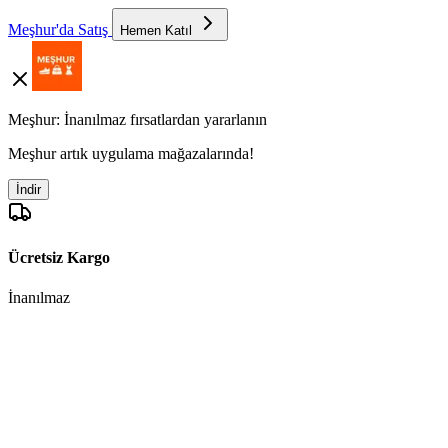
Meşhur'da Satış
Hemen Katıl
Meşhur: İnanılmaz fırsatlardan yararlanın
Meşhur artık uygulama mağazalarında!
İndir
Ücretsiz Kargo
İnanılmaz