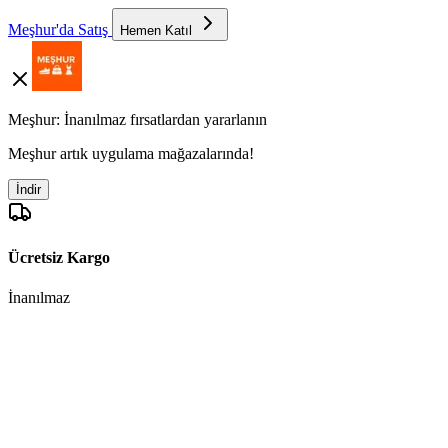
Meşhur'da Satış
Hemen Katıl
Meşhur: İnanılmaz fırsatlardan yararlanın
Meşhur artık uygulama mağazalarında!
İndir
Ücretsiz Kargo
İnanılmaz