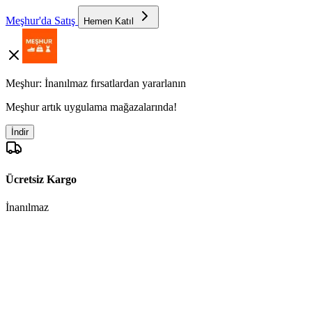
Meşhur'da Satış
Hemen Katıl
Meşhur: İnanılmaz fırsatlardan yararlanın
Meşhur artık uygulama mağazalarında!
İndir
Ücretsiz Kargo
İnanılmaz