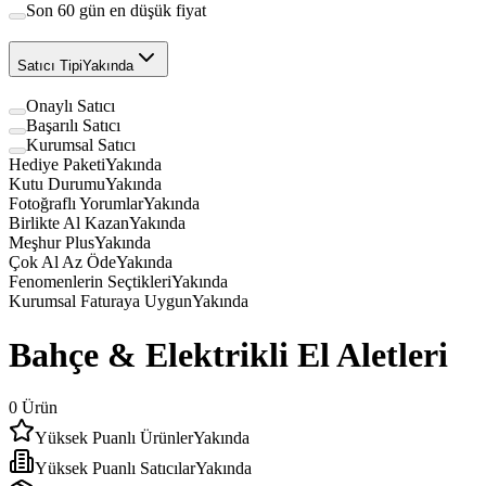
Son 60 gün en düşük fiyat
Satıcı Tipi
Yakında
Onaylı Satıcı
Başarılı Satıcı
Kurumsal Satıcı
Hediye Paketi
Yakında
Kutu Durumu
Yakında
Fotoğraflı Yorumlar
Yakında
Birlikte Al Kazan
Yakında
Meşhur Plus
Yakında
Çok Al Az Öde
Yakında
Fenomenlerin Seçtikleri
Yakında
Kurumsal Faturaya Uygun
Yakında
Bahçe & Elektrikli El Aletleri
0
Ürün
Yüksek Puanlı Ürünler
Yakında
Yüksek Puanlı Satıcılar
Yakında