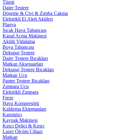
Tümü
Daire Testere
Döşeme & Çivi & Zımba Çakma
Elektrikli El Aleti Aküleri
Planya
Sıcak Hava Tabancası
Kanal Açma Makinesi
Akülü Vidalama
Boya Tabancası
Dekupaj Testere
Daire Testere Bıçakları
Matkap Aksesuarları
Dekupaj Testere Bıçakları
Matkap Ucu
Panter Testere Bıçakları
Zımpara Ucu
Elektrikli Zımpara
Freze
Hava Kompresörü
Kaldırma Ekipmanları
Karıştırıcı
Kaynak Makinesi
Kırıcı Delici & Kırıcı
Lazer Ölçüm Cihazı
Matkap