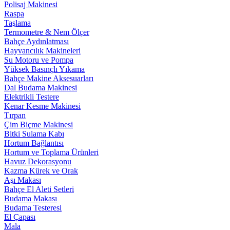
Polisaj Makinesi
Raspa
Taşlama
Termometre & Nem Ölçer
Bahçe Aydınlatması
Hayvancılık Makineleri
Su Motoru ve Pompa
Yüksek Basınçlı Yıkama
Bahçe Makine Aksesuarları
Dal Budama Makinesi
Elektrikli Testere
Kenar Kesme Makinesi
Tırpan
Çim Biçme Makinesi
Bitki Sulama Kabı
Hortum Bağlantısı
Hortum ve Toplama Ürünleri
Havuz Dekorasyonu
Kazma Kürek ve Orak
Aşı Makası
Bahçe El Aleti Setleri
Budama Makası
Budama Testeresi
El Çapası
Mala