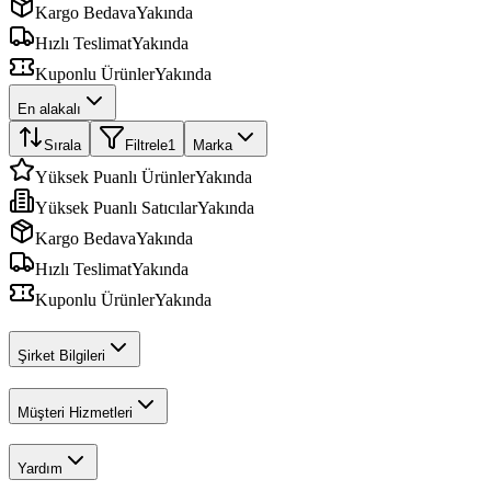
Kargo Bedava
Yakında
Hızlı Teslimat
Yakında
Kuponlu Ürünler
Yakında
En alakalı
Sırala
Filtrele
1
Marka
Yüksek Puanlı Ürünler
Yakında
Yüksek Puanlı Satıcılar
Yakında
Kargo Bedava
Yakında
Hızlı Teslimat
Yakında
Kuponlu Ürünler
Yakında
Şirket Bilgileri
Müşteri Hizmetleri
Yardım