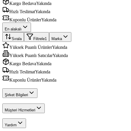
Kargo Bedava
Yakında
Hızlı Teslimat
Yakında
Kuponlu Ürünler
Yakında
En alakalı
Sırala
Filtrele
1
Marka
Yüksek Puanlı Ürünler
Yakında
Yüksek Puanlı Satıcılar
Yakında
Kargo Bedava
Yakında
Hızlı Teslimat
Yakında
Kuponlu Ürünler
Yakında
Şirket Bilgileri
Müşteri Hizmetleri
Yardım