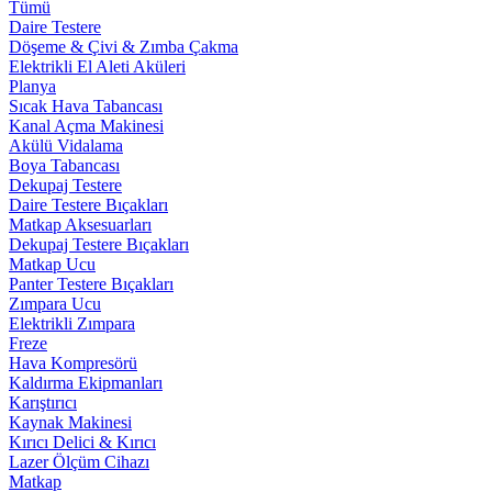
Tümü
Daire Testere
Döşeme & Çivi & Zımba Çakma
Elektrikli El Aleti Aküleri
Planya
Sıcak Hava Tabancası
Kanal Açma Makinesi
Akülü Vidalama
Boya Tabancası
Dekupaj Testere
Daire Testere Bıçakları
Matkap Aksesuarları
Dekupaj Testere Bıçakları
Matkap Ucu
Panter Testere Bıçakları
Zımpara Ucu
Elektrikli Zımpara
Freze
Hava Kompresörü
Kaldırma Ekipmanları
Karıştırıcı
Kaynak Makinesi
Kırıcı Delici & Kırıcı
Lazer Ölçüm Cihazı
Matkap