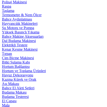
Polisaj Makinesi
Raspa
Taşlama
Termometre & Nem Ölçer
Bahçe Aydınlatması
Hayvancılık Makineleri
Su Motoru ve Pompa
Yüksek Basınçlı Yıkama
Bahçe Makine Aksesuarları
Dal Budama Makinesi
Elektrikli Testere
Kenar Kesme Makinesi
Tırpan
Çim Biçme Makinesi
Bitki Sulama Kabı
Hortum Bağlantısı
Hortum ve Toplama Ürünleri
Havuz Dekorasyonu
Kazma Kürek ve Orak
Aşı Makası
Bahçe El Aleti Setleri
Budama Makası
Budama Testeresi
El Çapası
Mala