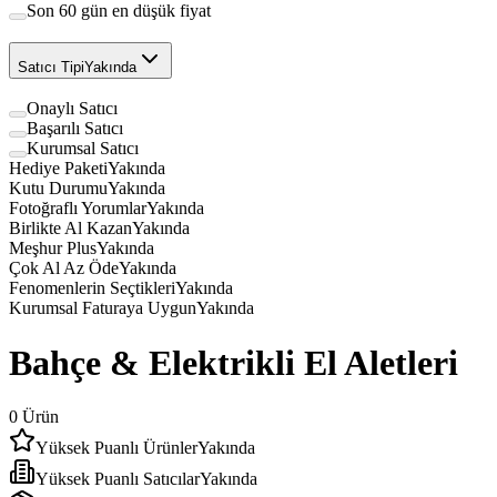
Son 60 gün en düşük fiyat
Satıcı Tipi
Yakında
Onaylı Satıcı
Başarılı Satıcı
Kurumsal Satıcı
Hediye Paketi
Yakında
Kutu Durumu
Yakında
Fotoğraflı Yorumlar
Yakında
Birlikte Al Kazan
Yakında
Meşhur Plus
Yakında
Çok Al Az Öde
Yakında
Fenomenlerin Seçtikleri
Yakında
Kurumsal Faturaya Uygun
Yakında
Bahçe & Elektrikli El Aletleri
0
Ürün
Yüksek Puanlı Ürünler
Yakında
Yüksek Puanlı Satıcılar
Yakında