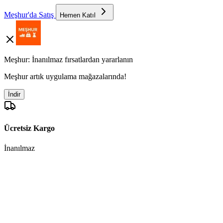
Meşhur'da Satış
Hemen Katıl
Meşhur: İnanılmaz fırsatlardan yararlanın
Meşhur artık uygulama mağazalarında!
İndir
Ücretsiz Kargo
İnanılmaz