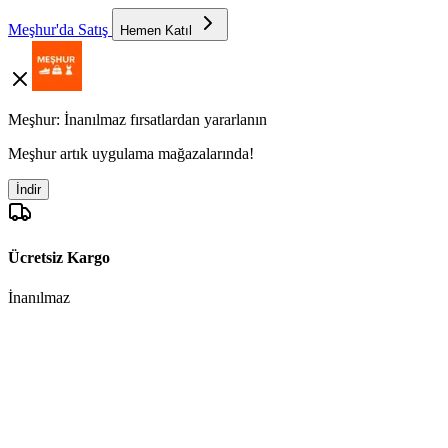
Meşhur'da Satış
Hemen Katıl
Meşhur: İnanılmaz fırsatlardan yararlanın
Meşhur artık uygulama mağazalarında!
İndir
Ücretsiz Kargo
İnanılmaz