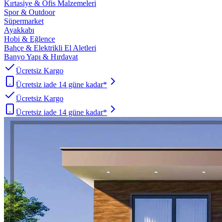
Kırtasiye & Ofis Malzemeleri
Spor & Outdoor
Süpermarket
Ayakkabı
Hobi & Eğlence
Bahçe & Elektrikli El Aletleri
Banyo Yapı & Hırdavat
Ücretsiz Kargo
Ücretsiz iade 14 güne kadar*
Ücretsiz Kargo
Ücretsiz iade 14 güne kadar*