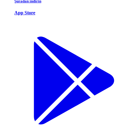
Şuradan indirin
App Store