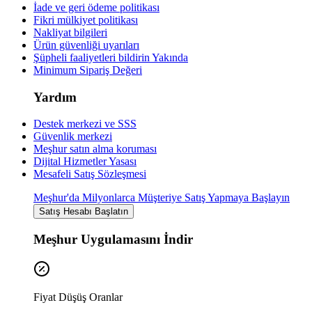
İade ve geri ödeme politikası
Fikri mülkiyet politikası
Nakliyat bilgileri
Ürün güvenliği uyarıları
Şüpheli faaliyetleri bildirin
Yakında
Minimum Sipariş Değeri
Yardım
Destek merkezi ve SSS
Güvenlik merkezi
Meşhur satın alma koruması
Dijital Hizmetler Yasası
Mesafeli Satış Sözleşmesi
Meşhur'da Milyonlarca Müşteriye Satış Yapmaya Başlayın
Satış Hesabı Başlatın
Meşhur Uygulamasını İndir
Fiyat Düşüş Oranlar