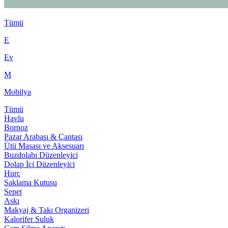
Tümü
E
Ev
M
Mobilya
Tümü
Havlu
Bornoz
Pazar Arabası & Çantası
Ütü Masası ve Aksesuarı
Buzdolabı Düzenleyici
Dolap İçi Düzenleyici
Hurç
Saklama Kutusu
Sepet
Askı
Makyaj & Takı Organizeri
Kalorifer Suluk