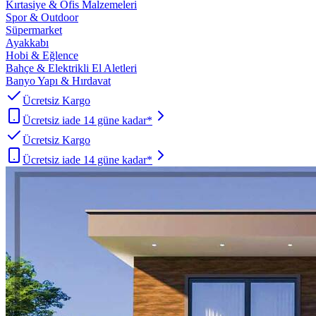
Kırtasiye & Ofis Malzemeleri
Spor & Outdoor
Süpermarket
Ayakkabı
Hobi & Eğlence
Bahçe & Elektrikli El Aletleri
Banyo Yapı & Hırdavat
Ücretsiz Kargo
Ücretsiz iade 14 güne kadar*
Ücretsiz Kargo
Ücretsiz iade 14 güne kadar*