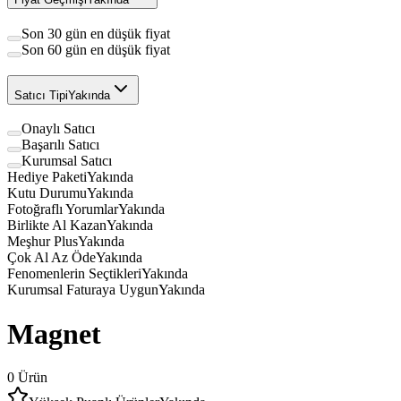
Son 30 gün en düşük fiyat
Son 60 gün en düşük fiyat
Satıcı Tipi
Yakında
Onaylı Satıcı
Başarılı Satıcı
Kurumsal Satıcı
Hediye Paketi
Yakında
Kutu Durumu
Yakında
Fotoğraflı Yorumlar
Yakında
Birlikte Al Kazan
Yakında
Meşhur Plus
Yakında
Çok Al Az Öde
Yakında
Fenomenlerin Seçtikleri
Yakında
Kurumsal Faturaya Uygun
Yakında
Magnet
0
Ürün