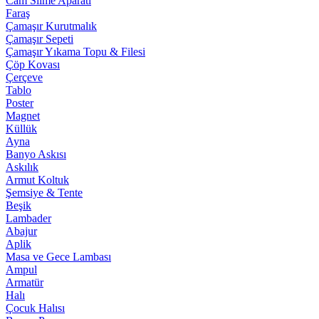
Cam Silme Aparatı
Faraş
Çamaşır Kurutmalık
Çamaşır Sepeti
Çamaşır Yıkama Topu & Filesi
Çöp Kovası
Çerçeve
Tablo
Poster
Magnet
Küllük
Ayna
Banyo Askısı
Askılık
Armut Koltuk
Şemsiye & Tente
Beşik
Lambader
Abajur
Aplik
Masa ve Gece Lambası
Ampul
Armatür
Halı
Çocuk Halısı