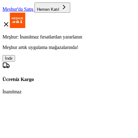
Meşhur'da Satış
Hemen Katıl
Meşhur: İnanılmaz fırsatlardan yararlanın
Meşhur artık uygulama mağazalarında!
İndir
Ücretsiz Kargo
İnanılmaz