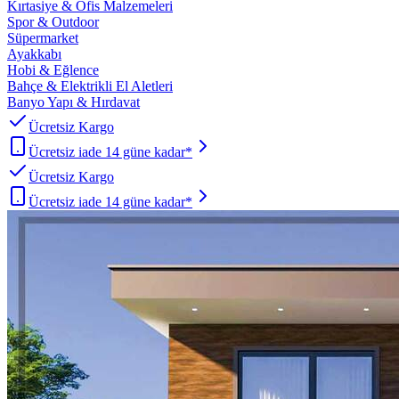
Kırtasiye & Ofis Malzemeleri
Spor & Outdoor
Süpermarket
Ayakkabı
Hobi & Eğlence
Bahçe & Elektrikli El Aletleri
Banyo Yapı & Hırdavat
Ücretsiz Kargo
Ücretsiz iade 14 güne kadar*
Ücretsiz Kargo
Ücretsiz iade 14 güne kadar*