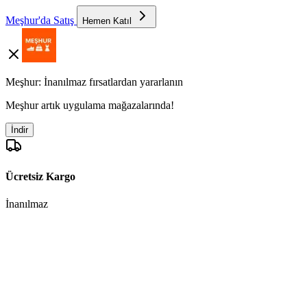
Meşhur'da Satış
Hemen Katıl
Meşhur: İnanılmaz fırsatlardan yararlanın
Meşhur artık uygulama mağazalarında!
İndir
Ücretsiz Kargo
İnanılmaz