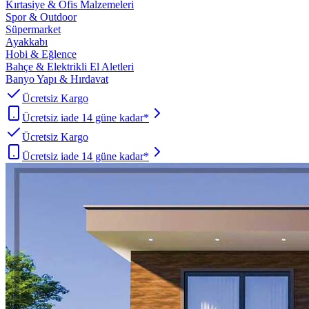
Kırtasiye & Ofis Malzemeleri
Spor & Outdoor
Süpermarket
Ayakkabı
Hobi & Eğlence
Bahçe & Elektrikli El Aletleri
Banyo Yapı & Hırdavat
Ücretsiz Kargo
Ücretsiz iade 14 güne kadar*
Ücretsiz Kargo
Ücretsiz iade 14 güne kadar*