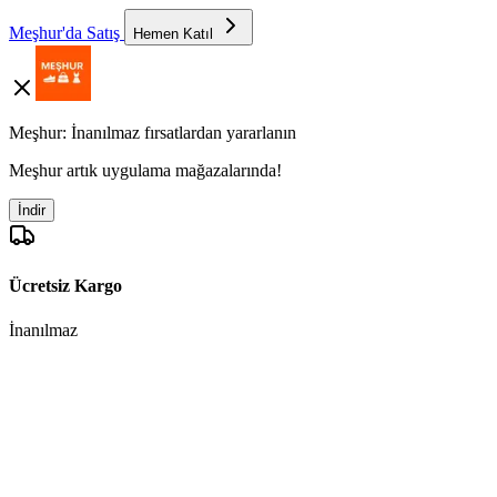
Meşhur'da Satış
Hemen Katıl
Meşhur: İnanılmaz fırsatlardan yararlanın
Meşhur artık uygulama mağazalarında!
İndir
Ücretsiz Kargo
İnanılmaz