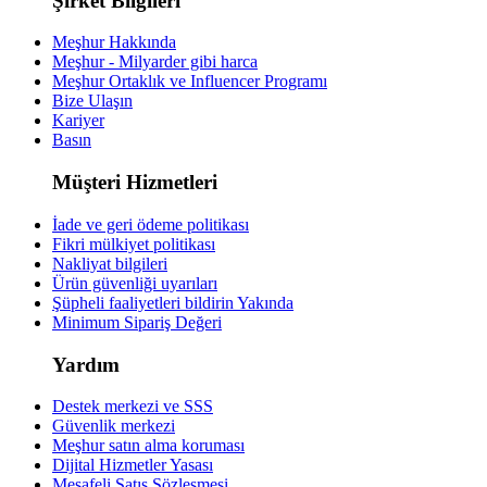
Şirket Bilgileri
Meşhur Hakkında
Meşhur - Milyarder gibi harca
Meşhur Ortaklık ve Influencer Programı
Bize Ulaşın
Kariyer
Basın
Müşteri Hizmetleri
İade ve geri ödeme politikası
Fikri mülkiyet politikası
Nakliyat bilgileri
Ürün güvenliği uyarıları
Şüpheli faaliyetleri bildirin
Yakında
Minimum Sipariş Değeri
Yardım
Destek merkezi ve SSS
Güvenlik merkezi
Meşhur satın alma koruması
Dijital Hizmetler Yasası
Mesafeli Satış Sözleşmesi