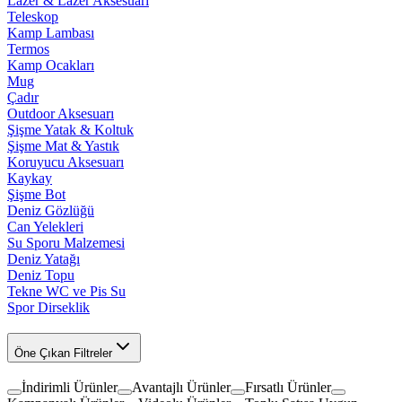
Lazer & Lazer Aksesuarı
Teleskop
Kamp Lambası
Termos
Kamp Ocakları
Mug
Çadır
Outdoor Aksesuarı
Şişme Yatak & Koltuk
Şişme Mat & Yastık
Koruyucu Aksesuarı
Kaykay
Şişme Bot
Deniz Gözlüğü
Can Yelekleri
Su Sporu Malzemesi
Deniz Yatağı
Deniz Topu
Tekne WC ve Pis Su
Spor Dirseklik
Öne Çıkan Filtreler
İndirimli Ürünler
Avantajlı Ürünler
Fırsatlı Ürünler