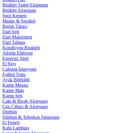
Bisiklet Tamir Ekipmanı
Bisiklet Aksesuarı
Spor Kemeri
Maske & Şnorkel
Burun Tıkacı
Dart Seti
Dart Malzemesi
Dart Tahtası
Kondisyon Bisikleti
Ağırlık Eldiveni
Egzersiz Aleti
El Yayı
Çalışma İstasyonu
Futbol Topu
Ayak Bilekliği
Kamp Masası
Kamp Matı
Kamp Seti
Çakı & Bıçak Aksesuarı
Gps Cihazı & Aksesuarı
Dürbün
Dürbün & Teleskop Aksesuarı
El Feneri
Kafa Lambası