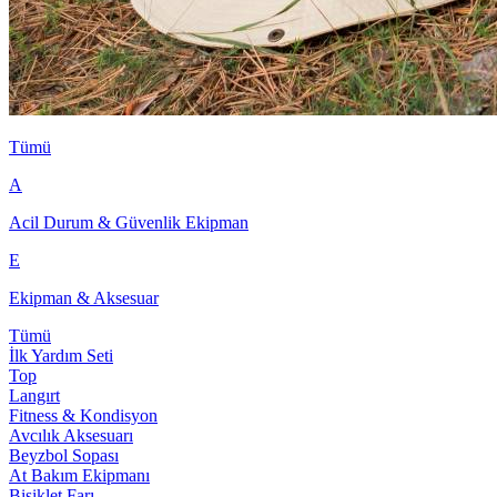
Tümü
A
Acil Durum & Güvenlik Ekipman
E
Ekipman & Aksesuar
Tümü
İlk Yardım Seti
Top
Langırt
Fitness & Kondisyon
Avcılık Aksesuarı
Beyzbol Sopası
At Bakım Ekipmanı
Bisiklet Farı