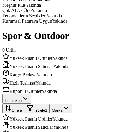
Meşhur Plus
Yakında
Çok Al Az Öde
Yakında
Fenomenlerin Seçtikleri
Yakında
Kurumsal Faturaya Uygun
Yakında
Spor & Outdoor
0
Ürün
Yüksek Puanlı Ürünler
Yakında
Yüksek Puanlı Satıcılar
Yakında
Kargo Bedava
Yakında
Hızlı Teslimat
Yakında
Kuponlu Ürünler
Yakında
En alakalı
Sırala
Filtrele
1
Marka
Yüksek Puanlı Ürünler
Yakında
Yüksek Puanlı Satıcılar
Yakında