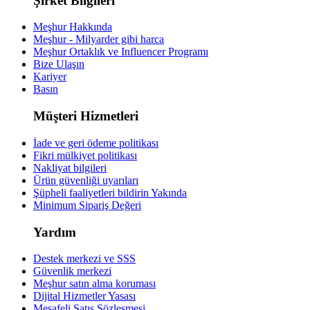
Şirket Bilgileri
Meşhur Hakkında
Meşhur - Milyarder gibi harca
Meşhur Ortaklık ve Influencer Programı
Bize Ulaşın
Kariyer
Basın
Müşteri Hizmetleri
İade ve geri ödeme politikası
Fikri mülkiyet politikası
Nakliyat bilgileri
Ürün güvenliği uyarıları
Şüpheli faaliyetleri bildirin
Yakında
Minimum Sipariş Değeri
Yardım
Destek merkezi ve SSS
Güvenlik merkezi
Meşhur satın alma koruması
Dijital Hizmetler Yasası
Mesafeli Satış Sözleşmesi