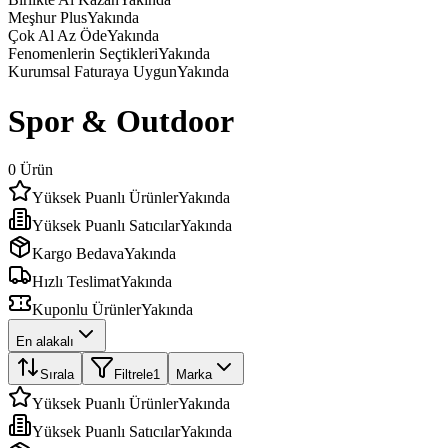
Meşhur Plus
Yakında
Çok Al Az Öde
Yakında
Fenomenlerin Seçtikleri
Yakında
Kurumsal Faturaya Uygun
Yakında
Spor & Outdoor
0
Ürün
Yüksek Puanlı Ürünler
Yakında
Yüksek Puanlı Satıcılar
Yakında
Kargo Bedava
Yakında
Hızlı Teslimat
Yakında
Kuponlu Ürünler
Yakında
En alakalı
Sırala
Filtrele
1
Marka
Yüksek Puanlı Ürünler
Yakında
Yüksek Puanlı Satıcılar
Yakında