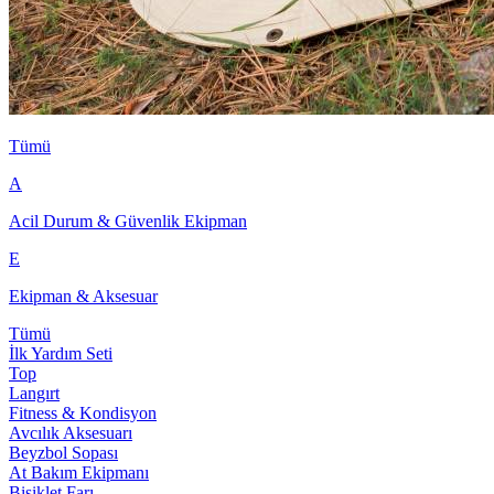
Tümü
A
Acil Durum & Güvenlik Ekipman
E
Ekipman & Aksesuar
Tümü
İlk Yardım Seti
Top
Langırt
Fitness & Kondisyon
Avcılık Aksesuarı
Beyzbol Sopası
At Bakım Ekipmanı
Bisiklet Farı