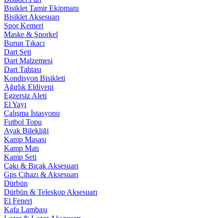
Bisiklet Tamir Ekipmanı
Bisiklet Aksesuarı
Spor Kemeri
Maske & Şnorkel
Burun Tıkacı
Dart Seti
Dart Malzemesi
Dart Tahtası
Kondisyon Bisikleti
Ağırlık Eldiveni
Egzersiz Aleti
El Yayı
Çalışma İstasyonu
Futbol Topu
Ayak Bilekliği
Kamp Masası
Kamp Matı
Kamp Seti
Çakı & Bıçak Aksesuarı
Gps Cihazı & Aksesuarı
Dürbün
Dürbün & Teleskop Aksesuarı
El Feneri
Kafa Lambası