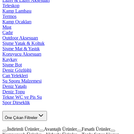
Lazer & Lazer Aksesuarı
Teleskop
Kamp Lambası
Termos
Kamp Ocakları
Mug
Çadır
Outdoor Aksesuarı
Şişme Yatak & Koltuk
Şişme Mat & Yastık
Koruyucu Aksesuarı
Kaykay
Şişme Bot
Deniz Gözlüğü
Can Yelekleri
Su Sporu Malzemesi
Deniz Yatağı
Deniz Topu
Tekne WC ve Pis Su
Spor Dirseklik
Öne Çıkan Filtreler
İndirimli Ürünler
Avantajlı Ürünler
Fırsatlı Ürünler