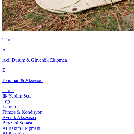
Tümü
A
Acil Durum & Güvenlik Ekipman
E
Ekipman & Aksesuar
Tümü
İlk Yardım Seti
Top
Langırt
Fitness & Kondisyon
Avcılık Aksesuarı
Beyzbol Sopası
At Bakım Ekipmanı
Bisiklet Farı