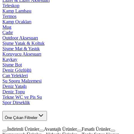
Lazer & Lazer Aksesuarı
Teleskop
Kamp Lambası
Termos
Kamp Ocakları
Mug
Çadır
Outdoor Aksesuarı
Şişme Yatak & Koltuk
Şişme Mat & Yastık
Koruyucu Aksesuarı
Kaykay
Şişme Bot
Deniz Gözlüğü
Can Yelekleri
Su Sporu Malzemesi
Deniz Yatağı
Deniz Topu
Tekne WC ve Pis Su
Spor Dirseklik
Öne Çıkan Filtreler
İndirimli Ürünler
Avantajlı Ürünler
Fırsatlı Ürünler