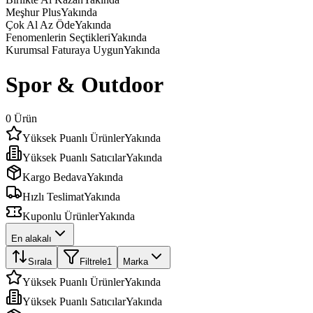
Meşhur Plus
Yakında
Çok Al Az Öde
Yakında
Fenomenlerin Seçtikleri
Yakında
Kurumsal Faturaya Uygun
Yakında
Spor & Outdoor
0
Ürün
Yüksek Puanlı Ürünler
Yakında
Yüksek Puanlı Satıcılar
Yakında
Kargo Bedava
Yakında
Hızlı Teslimat
Yakında
Kuponlu Ürünler
Yakında
En alakalı
Sırala
Filtrele
1
Marka
Yüksek Puanlı Ürünler
Yakında
Yüksek Puanlı Satıcılar
Yakında