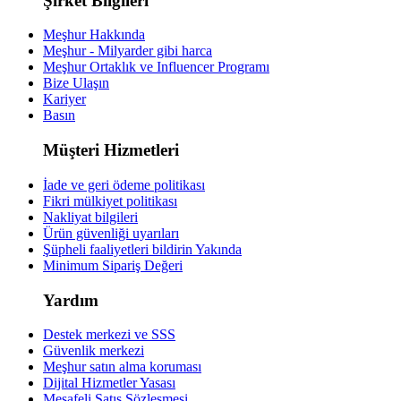
Şirket Bilgileri
Meşhur Hakkında
Meşhur - Milyarder gibi harca
Meşhur Ortaklık ve Influencer Programı
Bize Ulaşın
Kariyer
Basın
Müşteri Hizmetleri
İade ve geri ödeme politikası
Fikri mülkiyet politikası
Nakliyat bilgileri
Ürün güvenliği uyarıları
Şüpheli faaliyetleri bildirin
Yakında
Minimum Sipariş Değeri
Yardım
Destek merkezi ve SSS
Güvenlik merkezi
Meşhur satın alma koruması
Dijital Hizmetler Yasası
Mesafeli Satış Sözleşmesi