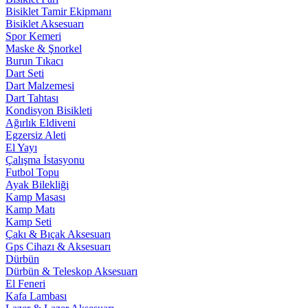
Bisiklet Tamir Ekipmanı
Bisiklet Aksesuarı
Spor Kemeri
Maske & Şnorkel
Burun Tıkacı
Dart Seti
Dart Malzemesi
Dart Tahtası
Kondisyon Bisikleti
Ağırlık Eldiveni
Egzersiz Aleti
El Yayı
Çalışma İstasyonu
Futbol Topu
Ayak Bilekliği
Kamp Masası
Kamp Matı
Kamp Seti
Çakı & Bıçak Aksesuarı
Gps Cihazı & Aksesuarı
Dürbün
Dürbün & Teleskop Aksesuarı
El Feneri
Kafa Lambası