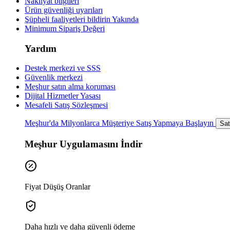
Nakliyat bilgileri
Ürün güvenliği uyarıları
Şüpheli faaliyetleri bildirin
Yakında
Minimum Sipariş Değeri
Yardım
Destek merkezi ve SSS
Güvenlik merkezi
Meşhur satın alma koruması
Dijital Hizmetler Yasası
Mesafeli Satış Sözleşmesi
Meşhur'da Milyonlarca Müşteriye Satış Yapmaya Başlayın
Sat
Meşhur Uygulamasını İndir
Fiyat Düşüş Oranlar
Daha hızlı ve daha güvenli ödeme