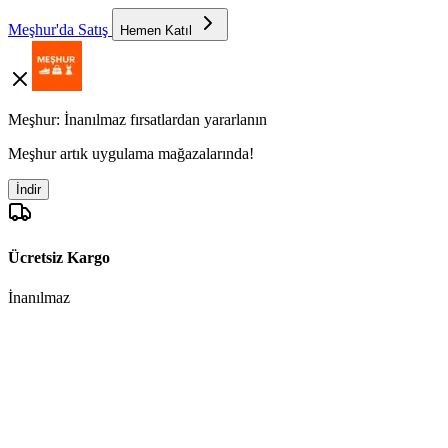
Meşhur'da Satış
Hemen Katıl
Meşhur: İnanılmaz fırsatlardan yararlanın
Meşhur artık uygulama mağazalarında!
İndir
Ücretsiz Kargo
İnanılmaz