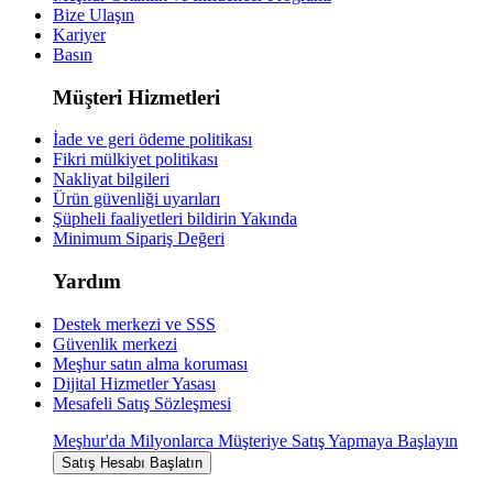
Bize Ulaşın
Kariyer
Basın
Müşteri Hizmetleri
İade ve geri ödeme politikası
Fikri mülkiyet politikası
Nakliyat bilgileri
Ürün güvenliği uyarıları
Şüpheli faaliyetleri bildirin
Yakında
Minimum Sipariş Değeri
Yardım
Destek merkezi ve SSS
Güvenlik merkezi
Meşhur satın alma koruması
Dijital Hizmetler Yasası
Mesafeli Satış Sözleşmesi
Meşhur'da Milyonlarca Müşteriye Satış Yapmaya Başlayın
Satış Hesabı Başlatın