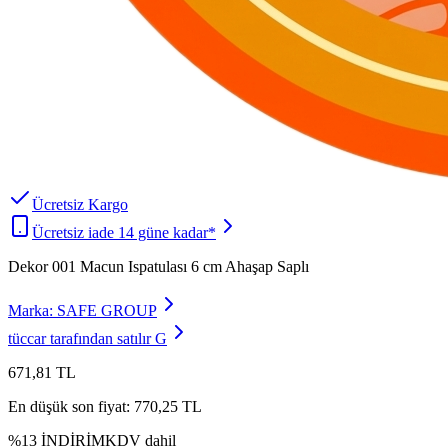
Ücretsiz Kargo
Ücretsiz iade 14 güne kadar*
Dekor 001 Macun Ispatulası 6 cm Ahaşap Saplı
Marka:
SAFE GROUP
tüccar tarafından satılır
G
671,81 TL
En düşük son fiyat:
770,25 TL
%
13
İNDİRİM
KDV dahil