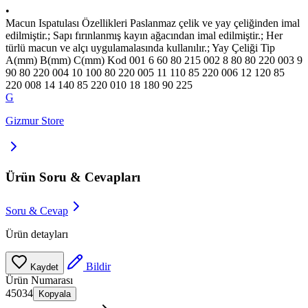
•
Macun Ispatulası Özellikleri Paslanmaz çelik ve yay çeliğinden imal
edilmiştir.; Sapı fırınlanmış kayın ağacından imal edilmiştir.; Her
türlü macun ve alçı uygulamalasında kullanılır.; Yay Çeliği Tip
A(mm) B(mm) C(mm) Kod 001 6 60 80 215 002 8 80 80 220 003 9
90 80 220 004 10 100 80 220 005 11 110 85 220 006 12 120 85
220 008 14 140 85 220 010 18 180 90 225
G
Gizmur Store
Ürün Soru & Cevapları
Soru & Cevap
Ürün detayları
Bildir
Kaydet
Ürün Numarası
45034
Kopyala