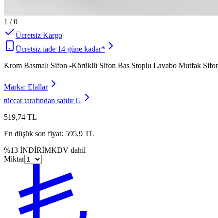
1
/
0
Ücretsiz Kargo
Ücretsiz iade 14 güne kadar*
Krom Basmalı Sifon -Körüklü Sifon Bas Stoplu Lavabo Mutfak Sifon
Marka:
Elallar
tüccar tarafından satılır
G
519,74 TL
En düşük son fiyat:
595,9 TL
%
13
İNDİRİM
KDV dahil
Miktar