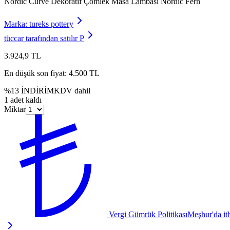
Nordic Curve Dekoratif Çömlek Masa Lambası Nordic Fern
Marka:
tureks pottery
tüccar tarafından satılır
P
3.924,9 TL
En düşük son fiyat:
4.500 TL
%
13
İNDİRİM
KDV dahil
1 adet kaldı
Miktar
Vergi Gümrük Politikası
Meşhur'da ith