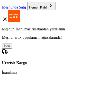
Meşhur'da Satış
Hemen Katıl
Meşhur: İnanılmaz fırsatlardan yararlanın
Meşhur artık uygulama mağazalarında!
İndir
Ücretsiz Kargo
İnanılmaz