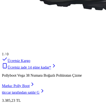
1
/
0
Ücretsiz Kargo
Ücretsiz iade 14 güne kadar*
Pollyboot Vega 38 Numara Boğazlı Poliüratan Çizme
Marka:
Polly Boot
tüccar tarafından satılır
G
3.385,23 TL