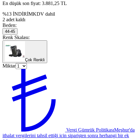
En düşük son fiyat:
3.881,25 TL
%
13
İNDİRİM
KDV dahil
2 adet kaldı
Beden
:
44-45
Renk Skalası
:
Çok Renkli
Miktar
Vergi Gümrük Politikası
Meşhur'da
ithalat vergilerini tahsil ettiği için siparişten sonra herhangi bir ek