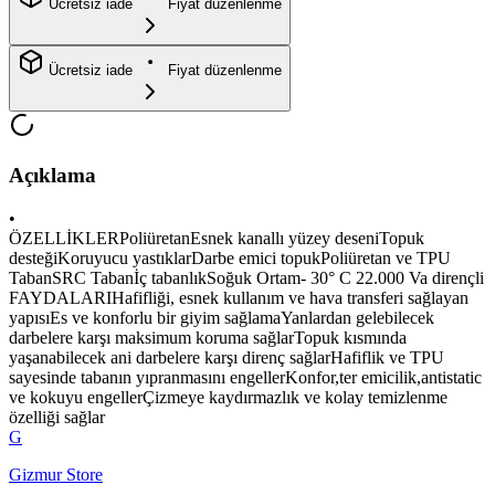
Ücretsiz iade
Fiyat düzenlenme
Ücretsiz iade
Fiyat düzenlenme
Açıklama
•
ÖZELLİKLERPoliüretanEsnek kanallı yüzey deseniTopuk
desteğiKoruyucu yastıklarDarbe emici topukPoliüretan ve TPU
TabanSRC Tabanİç tabanlıkSoğuk Ortam- 30° C 22.000 Va dirençli
FAYDALARIHafifliği, esnek kullanım ve hava transferi sağlayan
yapısıEs ve konforlu bir giyim sağlamaYanlardan gelebilecek
darbelere karşı maksimum koruma sağlarTopuk kısmında
yaşanabilecek ani darbelere karşı direnç sağlarHafiflik ve TPU
sayesinde tabanın yıpranmasını engellerKonfor,ter emicilik,antistatic
ve kokuyu engellerÇizmeye kaydırmazlık ve kolay temizlenme
özelliği sağlar
G
Gizmur Store