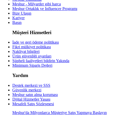
Meşhur - Milyarder gibi harca
Meşhur Ortaklık ve Influencer Programı
Bize Ulaşın
Kariyer
Basın
Müşteri Hizmetleri
İade ve geri ödeme politikası
Fikri mülkiyet politikası
Nakliyat bilgileri
Ürün güvenliği uyarıları
Şüpheli faaliyetleri bildirin
Yakında
Minimum Sipariş Değeri
Yardım
Destek merkezi ve SSS
Güvenlik merkezi
Meşhur satın alma koruması
Dijital Hizmetler Yasası
Mesafeli Satış Sözleşmesi
Meşhur'da Milyonlarca Müşteriye Satış Yapmaya Başlayın