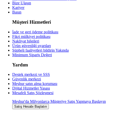
Bize Ulaşın
Kariyer
Basın
Müşteri Hizmetleri
İade ve geri ödeme politikası
Fikri mülkiyet politikası
Nakliyat bilgileri
Ürün güvenliği uyarıları
Şüpheli faaliyetleri bildirin
Yakında
Minimum Sipariş Değeri
Yardım
Destek merkezi ve SSS
Güvenlik merkezi
Meşhur satın alma koruması
Dijital Hizmetler Yasası
Mesafeli Satış Sözleşmesi
Meşhur'da Milyonlarca Müşteriye Satış Yapmaya Başlayın
Satış Hesabı Başlatın