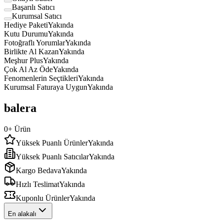
Başarılı Satıcı
Kurumsal Satıcı
Hediye Paketi
Yakında
Kutu Durumu
Yakında
Fotoğraflı Yorumlar
Yakında
Birlikte Al Kazan
Yakında
Meşhur Plus
Yakında
Çok Al Az Öde
Yakında
Fenomenlerin Seçtikleri
Yakında
Kurumsal Faturaya Uygun
Yakında
balera
0
+ Ürün
Yüksek Puanlı Ürünler
Yakında
Yüksek Puanlı Satıcılar
Yakında
Kargo Bedava
Yakında
Hızlı Teslimat
Yakında
Kuponlu Ürünler
Yakında
En alakalı