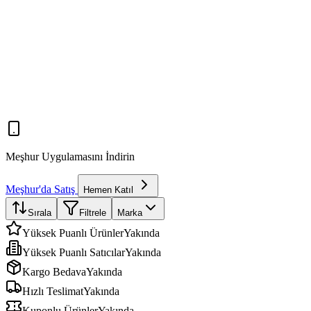
Meşhur Uygulamasını İndirin
Meşhur'da Satış
Hemen Katıl
Sırala
Filtrele
Marka
Yüksek Puanlı Ürünler
Yakında
Yüksek Puanlı Satıcılar
Yakında
Kargo Bedava
Yakında
Hızlı Teslimat
Yakında
Kuponlu Ürünler
Yakında