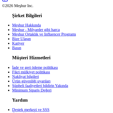
©2026 Meşhur Inc.
Şirket Bilgileri
Meşhur Hakkında
Meşhur - Milyarder gibi harca
Meşhur Ortaklık ve Influencer Programı
Bize Ulaşın
Kariyer
Basın
Müşteri Hizmetleri
İade ve geri ödeme politikası
Fikri mülkiyet politikası
Nakliyat bilgileri
Ürün güvenliği uyarıları
Şüpheli faaliyetleri bildirin
Yakında
Minimum Sipariş Değeri
Yardım
Destek merkezi ve SSS