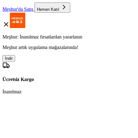
Meşhur'da Satış
Hemen Katıl
Meşhur: İnanılmaz fırsatlardan yararlanın
Meşhur artık uygulama mağazalarında!
İndir
Ücretsiz Kargo
İnanılmaz