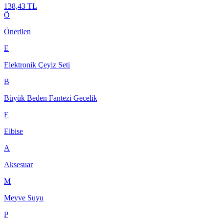
138,43 TL
Ö
Önerilen
E
Elektronik Çeyiz Seti
B
Büyük Beden Fantezi Gecelik
E
Elbise
A
Aksesuar
M
Meyve Suyu
P