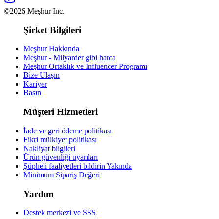
©2026 Meşhur Inc.
Şirket Bilgileri
Meşhur Hakkında
Meşhur - Milyarder gibi harca
Meşhur Ortaklık ve Influencer Programı
Bize Ulaşın
Kariyer
Basın
Müşteri Hizmetleri
İade ve geri ödeme politikası
Fikri mülkiyet politikası
Nakliyat bilgileri
Ürün güvenliği uyarıları
Şüpheli faaliyetleri bildirin
Yakında
Minimum Sipariş Değeri
Yardım
Destek merkezi ve SSS