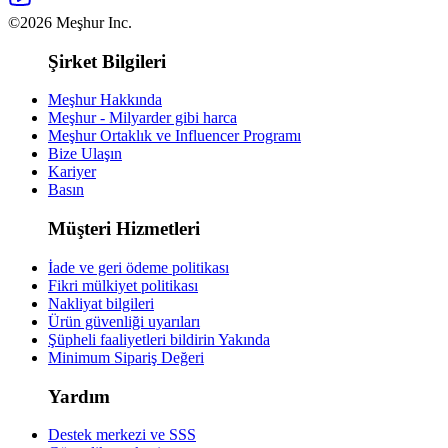
©2026 Meşhur Inc.
Şirket Bilgileri
Meşhur Hakkında
Meşhur - Milyarder gibi harca
Meşhur Ortaklık ve Influencer Programı
Bize Ulaşın
Kariyer
Basın
Müşteri Hizmetleri
İade ve geri ödeme politikası
Fikri mülkiyet politikası
Nakliyat bilgileri
Ürün güvenliği uyarıları
Şüpheli faaliyetleri bildirin
Yakında
Minimum Sipariş Değeri
Yardım
Destek merkezi ve SSS