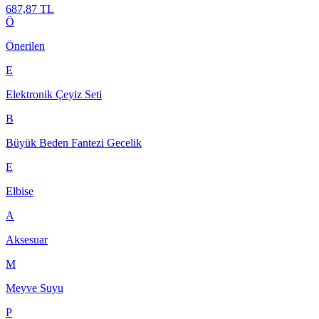
687,87 TL
Ö
Önerilen
E
Elektronik Çeyiz Seti
B
Büyük Beden Fantezi Gecelik
E
Elbise
A
Aksesuar
M
Meyve Suyu
P