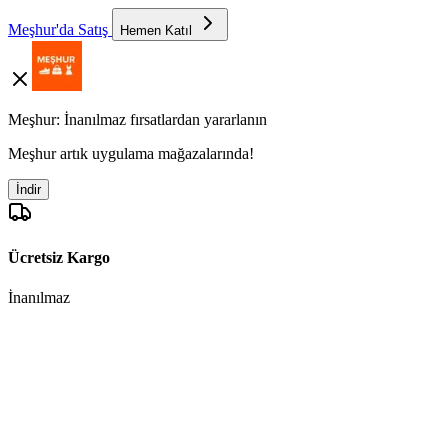
Meşhur'da Satış
Hemen Katıl
Meşhur: İnanılmaz fırsatlardan yararlanın
Meşhur artık uygulama mağazalarında!
İndir
Ücretsiz Kargo
İnanılmaz