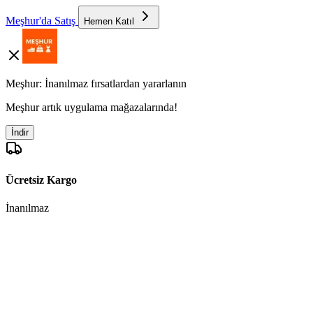
Meşhur'da Satış
Hemen Katıl
Meşhur: İnanılmaz fırsatlardan yararlanın
Meşhur artık uygulama mağazalarında!
İndir
Ücretsiz Kargo
İnanılmaz